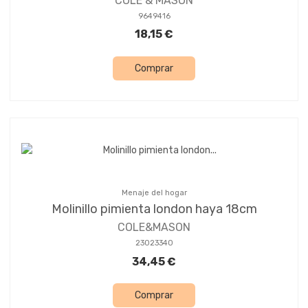
COLE & MASON
9649416
18,15 €
Comprar
Menaje del hogar
Molinillo pimienta london haya 18cm
COLE&MASON
23023340
34,45 €
Comprar