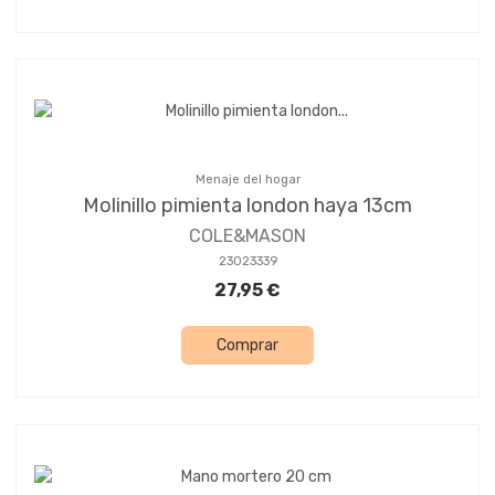
Menaje del hogar
Molinillo pimienta london haya 13cm
COLE&MASON
23023339
27,95 €
Comprar