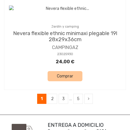
Jardín y camping
Nevera flexible ethnic minimaxi plegable 19l
28x29x36cm
CAMPINGAZ
23025930
24,00 €
Comprar
1
2
3
…
5
ENTREGA A DOMICILIO