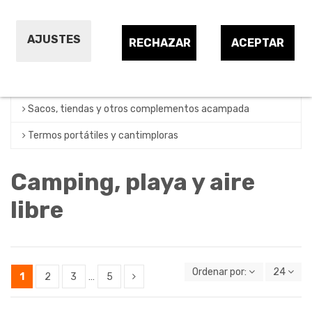
Bolsa isotérmicas de camping y playa
Colchones e infladores
AJUSTES
RECHAZAR
ACEPTAR
Hornillos, cocinas y lámparas de camping
Neveras portátiles de camping y playa
Sacos, tiendas y otros complementos acampada
Termos portátiles y cantimploras
Camping, playa y aire
libre
Ordenar por:
24
1
2
3
…
5